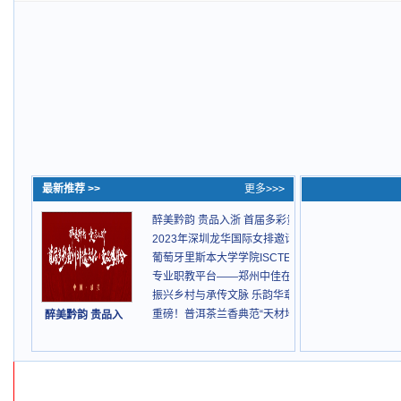
最新推荐 >>
更多>>>
醉美黔韵 贵品入浙 首届多彩贵州非遗文化-贵品博览
2023年深圳龙华国际女排邀请赛成功举办
葡萄牙里斯本大学学院ISCTE-IUL简介
专业职教平台——郑州中佳在线教育，成就学员精彩
振兴乡村与承传文脉 乐韵华章正式启航
重磅！普洱茶兰香典范“天材地宝”全新上市
醉美黔韵 贵品入